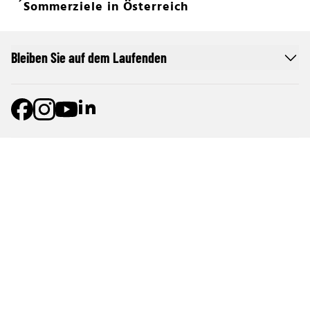
Sommerziele in Österreich
Bleiben Sie auf dem Laufenden
Online Netzwerk oe24
Allgemeine Nutzungsbedingungen
Datenschutzerklärung
Cookie-Liste
Cookie-Einstellungen und Widerruf
Werben im oe24-Netzwerk
Werben auf oe24TV
Pur-Abo