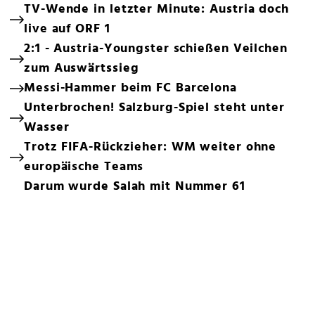
TV-Wende in letzter Minute: Austria doch
live auf ORF 1
2:1 - Austria-Youngster schießen Veilchen
zum Auswärtssieg
Messi-Hammer beim FC Barcelona
Unterbrochen! Salzburg-Spiel steht unter
Wasser
Trotz FIFA-Rückzieher: WM weiter ohne
europäische Teams
Darum wurde Salah mit Nummer 61
präsentiert
1:0 – Zuerst Sintflut, dann Haris on fire
Entscheidung um Vinicius Junior gefallen
Bleiben Sie auf dem Laufenden