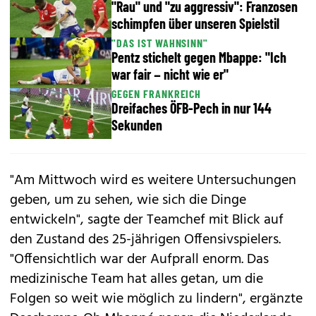
"Rau" und "zu aggressiv": Franzosen
schimpfen über unseren Spielstil
"DAS IST WAHNSINN"
Pentz stichelt gegen Mbappe: "Ich
war fair – nicht wie er"
GEGEN FRANKREICH
Dreifaches ÖFB-Pech in nur 144
Sekunden
"Am Mittwoch wird es weitere Untersuchungen
geben, um zu sehen, wie sich die Dinge
entwickeln", sagte der Teamchef mit Blick auf
den Zustand des 25-jährigen Offensivspielers.
"Offensichtlich war der Aufprall enorm. Das
medizinische Team hat alles getan, um die
Folgen so weit wie möglich zu lindern", ergänzte