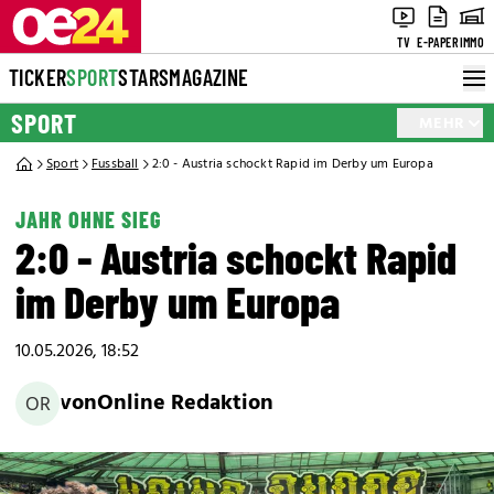
TV
E-PAPER
IMMO
TICKER
SPORT
STARS
MAGAZINE
SPORT
MEHR
Sport
Fussball
2:0 - Austria schockt Rapid im Derby um Europa
JAHR OHNE SIEG
2:0 - Austria schockt Rapid
im Derby um Europa
10.05.2026, 18:52
von
Online Redaktion
OR