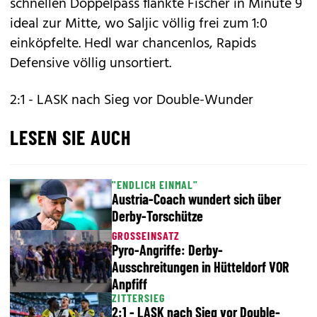
schnellen Doppelpass flankte Fischer in Minute 9
ideal zur Mitte, wo Saljic völlig frei zum 1:0
einköpfelte. Hedl war chancenlos, Rapids
Defensive völlig unsortiert.
2:1 - LASK nach Sieg vor Double-Wunder
LESEN SIE AUCH
"ENDLICH EINMAL"
Austria-Coach wundert sich über
Derby-Torschütze
GROSSEINSATZ
Pyro-Angriffe: Derby-
Ausschreitungen in Hütteldorf VOR
Anpfiff
ZITTERSIEG
2:1 - LASK nach Sieg vor Double-