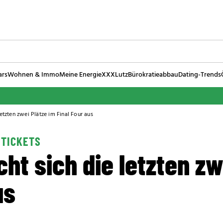
ars
Wohnen & Immo
Meine Energie
XXXLutz
Bürokratieabbau
Dating-Trends
etzten zwei Plätze im Final Four aus
 TICKETS
ht sich die letzten zw
us