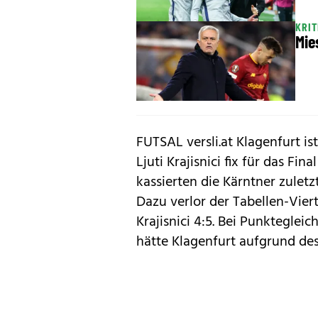
KRIT
Mie
FUTSAL versli.at Klagenfurt i
Ljuti Krajisnici fix für das Fin
kassierten die Kärntner zuletz
Dazu verlor der Tabellen-Vier
Krajisnici 4:5. Bei Punktegleic
hätte Klagenfurt aufgrund des