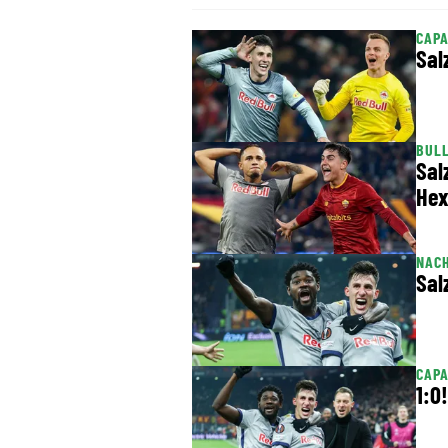
CAP
Sal
BULL
Sal
Hex
NACH
Sal
CAPA
1:0