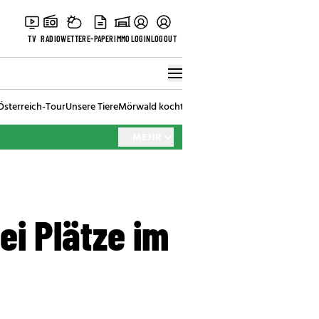
TV
RADIO
WETTER
E-PAPER
IMMO
LOGIN
LOGOUT
Österreich-Tour
Unsere Tiere
Mörwald kocht
Stark in den Tag
Best of Vienna
MEHR
ei Plätze im