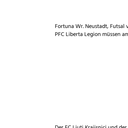
Fortuna Wr. Neustadt, Futsal v
PFC Liberta Legion müssen am
Der FC Ljuti Krajisnici und der