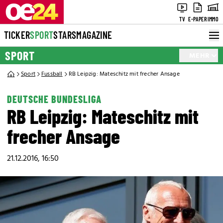
TV
E-PAPER
IMMO
TICKER
SPORT
STARS
MAGAZINE
SPORT
MEHR
Sport
Fussball
RB Leipzig: Mateschitz mit frecher Ansage
DEUTSCHE BUNDESLIGA
RB Leipzig: Mateschitz mit
frecher Ansage
21.12.2016, 16:50