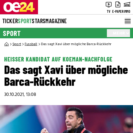
TV
E-PAPER
IMMO
TICKER
SPORT
STARS
MAGAZINE
SPORT
MEHR
Sport
Fussball
Das sagt Xavi über mögliche Barca-Rückkehr
HEISSER KANDIDAT AUF KOEMAN-NACHFOLGE
Das sagt Xavi über mögliche
Barca-Rückkehr
30.10.2021, 13:08