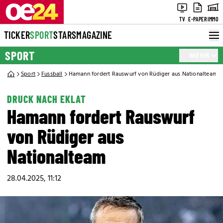
TV
E-PAPER
IMMO
TICKER
SPORT
STARS
MAGAZINE
SPORT
MEHR
Sport
Fussball
Hamann fordert Rauswurf von Rüdiger aus Nationalteam
DRUCK NACH EKLAT
Hamann fordert Rauswurf
von Rüdiger aus
Nationalteam
28.04.2025, 11:12