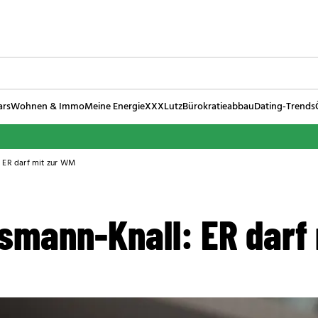
ars
Wohnen & Immo
Meine Energie
XXXLutz
Bürokratieabbau
Dating-Trends
 ER darf mit zur WM
smann-Knall: ER darf