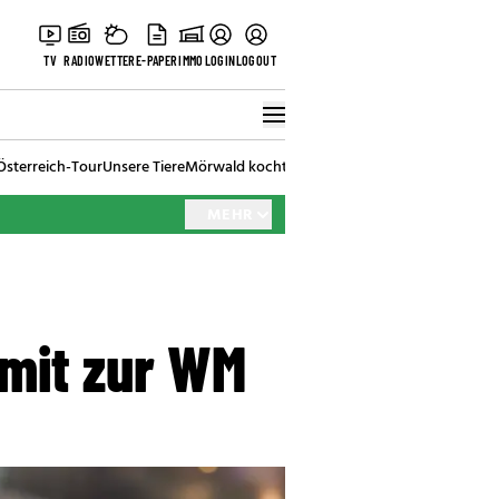
TV
RADIO
WETTER
E-PAPER
IMMO
LOGIN
LOGOUT
Österreich-Tour
Unsere Tiere
Mörwald kocht
Stark in den Tag
Best of Vienna
MEHR
 mit zur WM