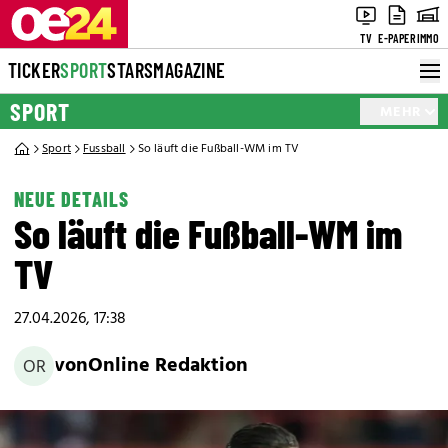
TV
E-PAPER
IMMO
TICKER
SPORT
STARS
MAGAZINE
SPORT
MEHR
Sport
Fussball
So läuft die Fußball-WM im TV
NEUE DETAILS
So läuft die Fußball-WM im
TV
27.04.2026, 17:38
von
Online Redaktion
OR