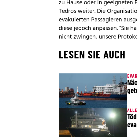
zu Hause oder in geeigneten Ei
Tedros weiter. Die Organisati
evakuierten Passagieren ausge
diese jedoch anpassen. "Sie h
nicht zwingen, unsere Protok
LESEN SIE AUCH
EVA
Näc
get
ALLE
Töd
eva