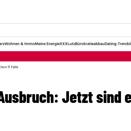
ars
Wohnen & Immo
Meine Energie
XXXLutz
Bürokratieabbau
Dating-Trends
chon 11 Fälle
usbruch: Jetzt sind e