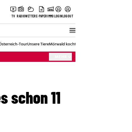
TV
RADIO
WETTER
E-PAPER
IMMO
LOGIN
LOGOUT
Österreich-Tour
Unsere Tiere
Mörwald kocht
Stark in den Tag
Best of Vienna
MEHR
s schon 11