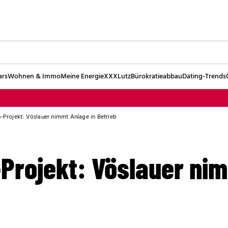
ars
Wohnen & Immo
Meine Energie
XXXLutz
Bürokratieabbau
Dating-Trends
n-Projekt: Vöslauer nimmt Anlage in Betrieb
-Projekt: Vöslauer ni