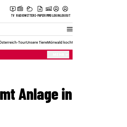
TV
RADIO
WETTER
E-PAPER
IMMO
LOGIN
LOGOUT
Österreich-Tour
Unsere Tiere
Mörwald kocht
Stark in den Tag
Best of Vienna
MEHR
mmt Anlage in