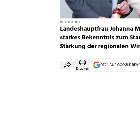
© NLK KHITTL
Landeshauptfrau Johanna Mik
starkes Bekenntnis zum Sta
Stärkung der regionalen Wir
OE24 AUF GOOGLE BE
Drucken