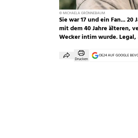
© MICHAELA GRÖNNEBAUM
Sie war 17 und ein Fan... 20
mit dem 40 Jahre älteren, v
Wecker intim wurde. Legal, a
OE24 AUF GOOGLE BE
Drucken