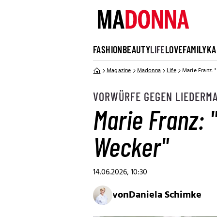
FASHION
BEAUTY
LIFE
LOVE
FAMILY
KA
Magazine
Madonna
Life
Marie Franz: 
VORWÜRFE GEGEN LIEDERM
Marie Franz: 
Wecker"
14.06.2026, 10:30
von
Daniela Schimke