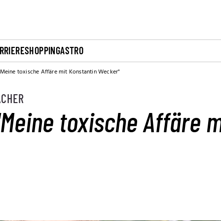
RRIERE
SHOPPING
ASTRO
"Meine toxische Affäre mit Konstantin Wecker"
ACHER
"Meine toxische Affäre m