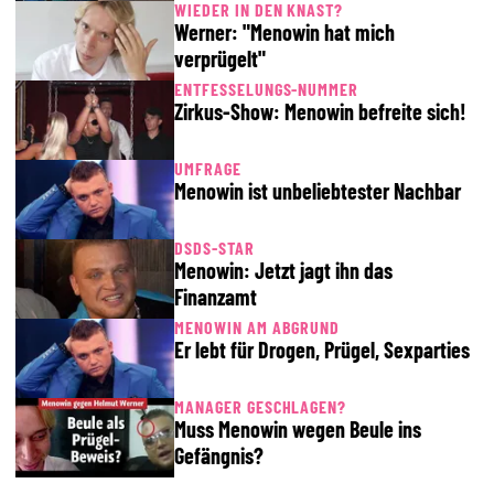
WIEDER IN DEN KNAST?
Werner: "Menowin hat mich
verprügelt"
ENTFESSELUNGS-NUMMER
Zirkus-Show: Menowin befreite sich!
UMFRAGE
Menowin ist unbeliebtester Nachbar
DSDS-STAR
Menowin: Jetzt jagt ihn das
Finanzamt
MENOWIN AM ABGRUND
Er lebt für Drogen, Prügel, Sexparties
MANAGER GESCHLAGEN?
Muss Menowin wegen Beule ins
Gefängnis?