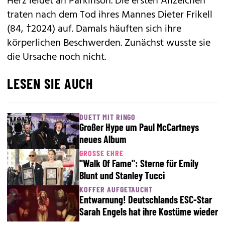
Herz leidet an Parkinson. Die ersten Anzeichen
traten nach dem Tod ihres Mannes Dieter Frikell
(84, †2024) auf. Damals häuften sich ihre
körperlichen Beschwerden. Zunächst wusste sie
die Ursache noch nicht.
LESEN SIE AUCH
DUETT MIT RINGO
Großer Hype um Paul McCartneys
neues Album
GROSSE EHRE
"Walk Of Fame": Sterne für Emily
Blunt und Stanley Tucci
KOFFER AUFGETAUCHT
Entwarnung! Deutschlands ESC-Star
Sarah Engels hat ihre Kostüme wieder