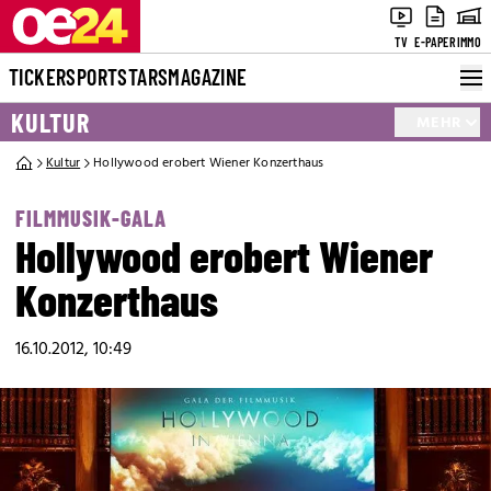
TV
E-PAPER
IMMO
TICKER
SPORT
STARS
MAGAZINE
KULTUR
MEHR
Kultur
Hollywood erobert Wiener Konzerthaus
FILMMUSIK-GALA
Hollywood erobert Wiener
Konzerthaus
16.10.2012, 10:49