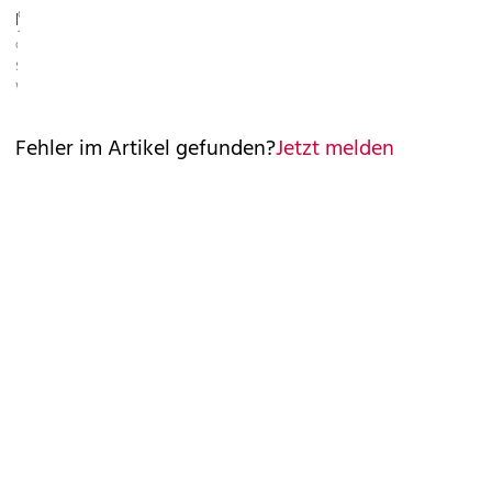
©
Diskurslage."
TIROLERFESTSPIELE.AT
©
STEPHAN
WYCKOFF
Fehler im Artikel gefunden?
Jetzt melden