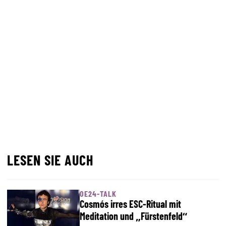
LESEN SIE AUCH
OE24-TALK
Cosmós irres ESC-Ritual mit
Meditation und „Fürstenfeld“