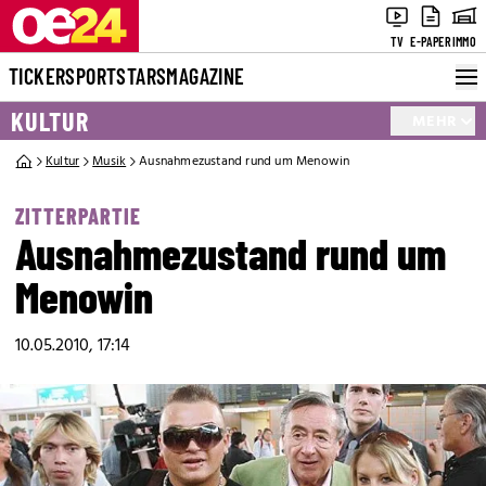
TV
E-PAPER
IMMO
TICKER
SPORT
STARS
MAGAZINE
KULTUR
MEHR
Kultur
Musik
Ausnahmezustand rund um Menowin
ZITTERPARTIE
Ausnahmezustand rund um
Menowin
10.05.2010, 17:14