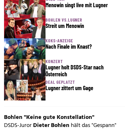
Menowin singt live mit Lugner
BOHLEN VS.LUGNER
Streit um Menowin
KOKS-ANZEIGE
Nach Finale im Knast?
KONZERT
Lugner holt DSDS-Star nach
Österreich
DEAL GEPLATZT
Lugner zittert um Gage
Bohlen "Keine gute Konstellation"
DSDS-Juror
Dieter Bohlen
hält das "Gespann"