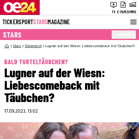
TV
E-PAPER
IMMO
TICKER
SPORT
STARS
MAGAZINE
STARS
MEHR
Stars
Österreich
Lugner auf der Wiesn: Liebescomeback mit Täubchen?
BALD TURTELTÄUBCHEN?
Lugner auf der Wiesn:
Liebescomeback mit
Täubchen?
17.09.2023, 13:02