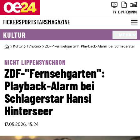
TV
E-PAPER
IMMO
TICKER
SPORT
STARS
MAGAZINE
KULTUR
MEHR
Kultur
TV&Kino
ZDF-"Fernsehgarten": Playback-Alarm bei Schlagerstar Ha
NICHT LIPPENSYNCHRON
ZDF-"Fernsehgarten":
Playback-Alarm bei
Schlagerstar Hansi
Hinterseer
17.05.2026, 15:24