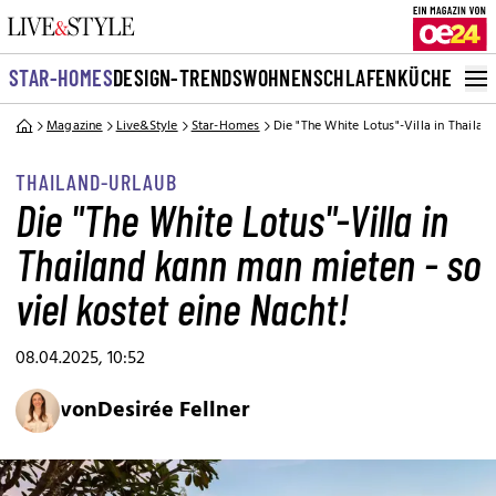
STAR-HOMES
DESIGN-TRENDS
WOHNEN
SCHLAFEN
KÜCHE
BAD
G
Magazine
Live&Style
Star-Homes
Die "The White Lotus"-Villa in Thailan
THAILAND-URLAUB
Die "The White Lotus"-Villa in
Thailand kann man mieten - so
viel kostet eine Nacht!
08.04.2025, 10:52
von
Desirée Fellner