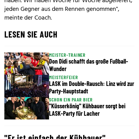
haben. Wir haben Woche für Woche abgeliefert,
jeden Gegner aus dem Rennen genommen",
meinte der Coach.
LESEN SIE AUCH
MEISTER-TRAINER
Don Didi schafft das große Fußball-
Wunder
MEISTERFEIER
LASK im Double-Rausch: Linz wird zur
Party-Hauptstadt
SCHON EIN PAAR BIER
"Küsserkönig" Kühbauer sorgt bei
LASK-Party für Lacher
"Er ist einfach der Kühbauer"