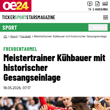
TV
E-PAPER
IMMO
TICKER
SPORT
STARS
MAGAZINE
SPORT
MEHR
Sport
Fussball
Meistertrainer Kühbauer mit historischer Gesangseinlage
FREUDENTAUMEL
Meistertrainer Kühbauer mit
historischer
Gesangseinlage
18.05.2026, 07:17