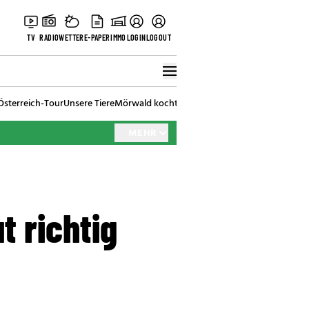
TV
RADIO
WETTER
E-PAPER
IMMO
LOGIN
LOGOUT
Österreich-Tour
Unsere Tiere
Mörwald kocht
Stark in den Tag
Best of Vienna
MEHR
t richtig