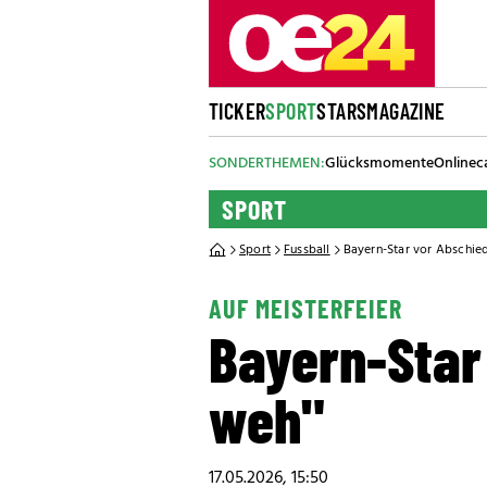
TICKER
SPORT
STARS
MAGAZINE
SONDERTHEMEN:
Glücksmomente
Onlinec
SPORT
Sport
Fussball
Bayern-Star vor Abschied
AUF MEISTERFEIER
Bayern-Star 
weh"
17.05.2026, 15:50