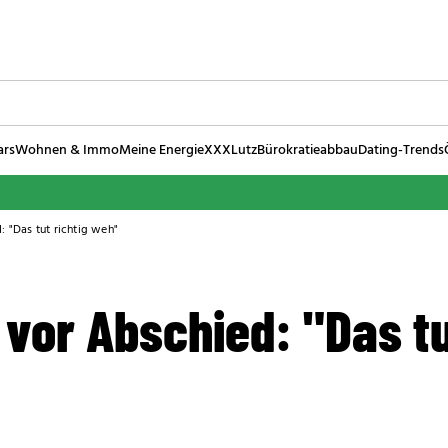
ars
Wohnen & Immo
Meine Energie
XXXLutz
Bürokratieabbau
Dating-Trends
: "Das tut richtig weh"
vor Abschied: "Das tu