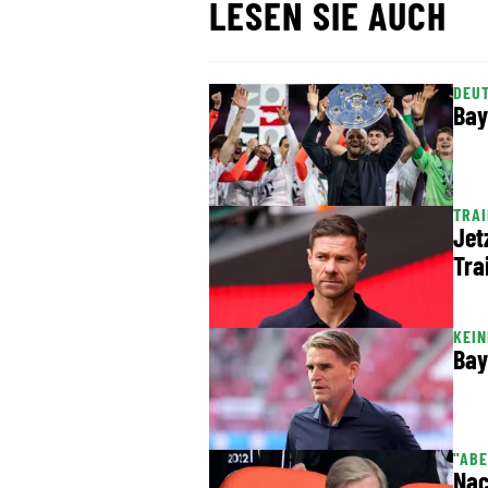
LESEN SIE AUCH
DEU
Bay
TRA
Jet
Tra
KEIN
Bay
"ABE
Nac