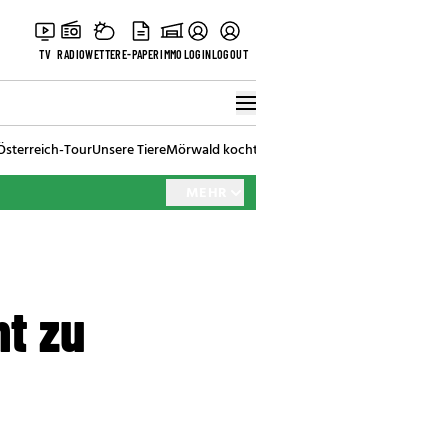
TV
RADIO
WETTER
E-PAPER
IMMO
LOGIN
LOGOUT
Österreich-Tour
Unsere Tiere
Mörwald kocht
Stark in den Tag
Best of Vienna
MEHR
t zu