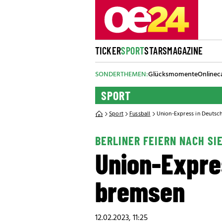
TICKER
SPORT
STARS
MAGAZINE
SONDERTHEMEN:
Glücksmomente
Onlinec
SPORT
Sport
Fussball
Union-Express in Deutsc
BERLINER FEIERN NACH SIE
Union-Expres
bremsen
12.02.2023, 11:25