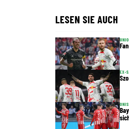
LESEN SIE AUCH
UNIO
Fan
EX-S
Szo
ONIS
Bay
sic