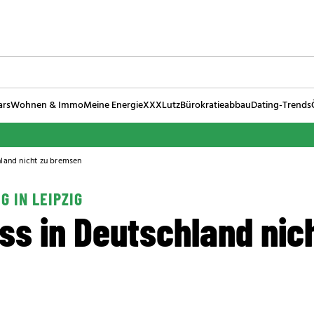
ars
Wohnen & Immo
Meine Energie
XXXLutz
Bürokratieabbau
Dating-Trends
hland nicht zu bremsen
G IN LEIPZIG
s in Deutschland nich