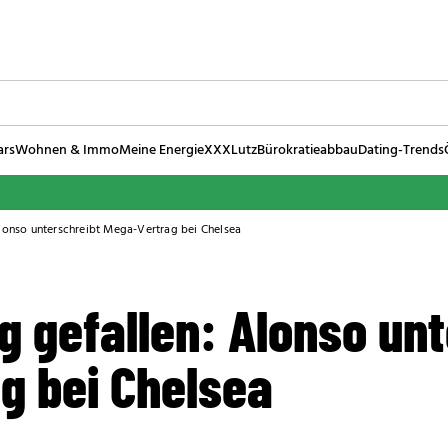
ars
Wohnen & Immo
Meine Energie
XXXLutz
Bürokratieabbau
Dating-Trends
lonso unterschreibt Mega-Vertrag bei Chelsea
 gefallen: Alonso unt
g bei Chelsea