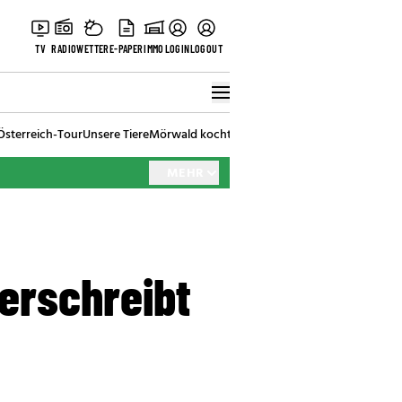
TV
RADIO
WETTER
E-PAPER
IMMO
LOGIN
LOGOUT
Österreich-Tour
Unsere Tiere
Mörwald kocht
Stark in den Tag
Best of Vienna
MEHR
erschreibt