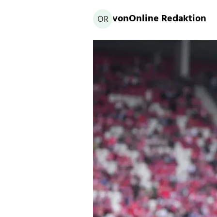
von
Online Redaktion
OR