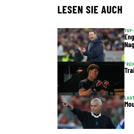
LESEN SIE AUCH
TOP-
Eng
Nag
"REI
Tra
LAUT
Mou