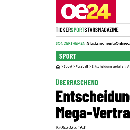
TICKER
SPORT
STARS
MAGAZINE
SONDERTHEMEN:
Glücksmomente
Onlinec
SPORT
Sport
Fussball
Entscheidung gefallen: A
ÜBERRASCHEND
Entscheidung
Mega-Vertra
16.05.2026, 19:31