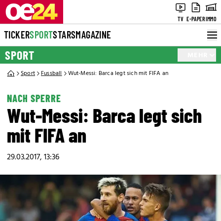
TV
E-PAPER
IMMO
TICKER
SPORT
STARS
MAGAZINE
SPORT
MEHR
Sport
Fussball
Wut-Messi: Barca legt sich mit FIFA an
NACH SPERRE
Wut-Messi: Barca legt sich
mit FIFA an
29.03.2017, 13:36