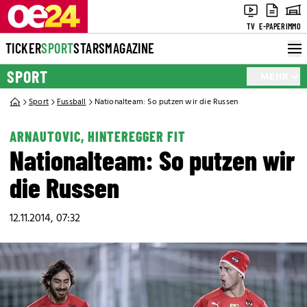
TV
E-PAPER
IMMO
TICKER
SPORT
STARS
MAGAZINE
SPORT
MEHR
Sport
Fussball
Nationalteam: So putzen wir die Russen
ARNAUTOVIC, HINTEREGGER FIT
Nationalteam: So putzen wir
die Russen
12.11.2014, 07:32