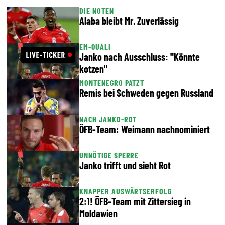
DIE NOTEN
Alaba bleibt Mr. Zuverlässig
EM-QUALI
Janko nach Ausschluss: "Könnte
kotzen"
MONTENEGRO PATZT
Remis bei Schweden gegen Russland
NACH JANKO-ROT
ÖFB-Team: Weimann nachnominiert
UNNÖTIGE SPERRE
Janko trifft und sieht Rot
KNAPPER AUSWÄRTSERFOLG
2:1! ÖFB-Team mit Zittersieg in
Moldawien