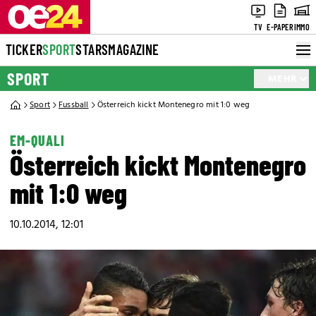
TV
E-PAPER
IMMO
TICKER
SPORT
STARS
MAGAZINE
SPORT
MEHR
Sport
Fussball
Österreich kickt Montenegro mit 1:0 weg
EM-QUALI
Österreich kickt Montenegro
mit 1:0 weg
10.10.2014, 12:01