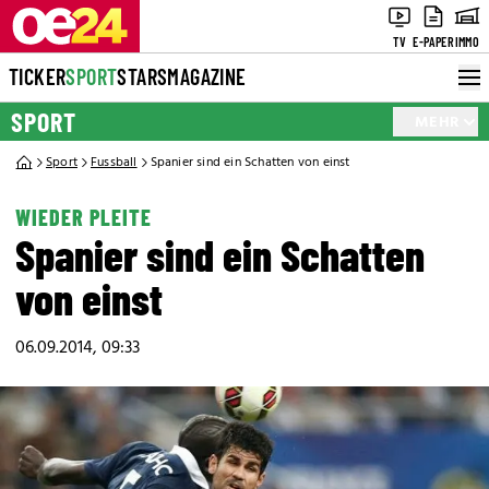
TV
E-PAPER
IMMO
TICKER
SPORT
STARS
MAGAZINE
SPORT
MEHR
Sport
Fussball
Spanier sind ein Schatten von einst
WIEDER PLEITE
Spanier sind ein Schatten
von einst
06.09.2014, 09:33