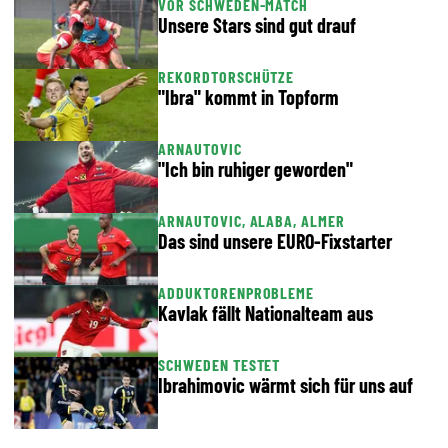
VOR SCHWEDEN-MATCH
Unsere Stars sind gut drauf
REKORDTORSCHÜTZE
"Ibra" kommt in Topform
ARNAUTOVIC
"Ich bin ruhiger geworden"
ARNAUTOVIC, ALABA, ALMER
Das sind unsere EURO-Fixstarter
ADDUKTORENPROBLEME
Kavlak fällt Nationalteam aus
SCHWEDEN TESTET
Ibrahimovic wärmt sich für uns auf