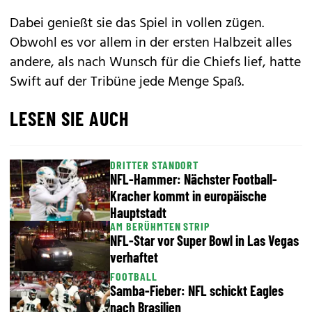
Dabei genießt sie das Spiel in vollen zügen.
Obwohl es vor allem in der ersten Halbzeit alles
andere, als nach Wunsch für die Chiefs lief, hatte
Swift auf der Tribüne jede Menge Spaß.
LESEN SIE AUCH
DRITTER STANDORT
NFL-Hammer: Nächster Football-
Kracher kommt in europäische
Hauptstadt
AM BERÜHMTEN STRIP
NFL-Star vor Super Bowl in Las Vegas
verhaftet
FOOTBALL
Samba-Fieber: NFL schickt Eagles
nach Brasilien