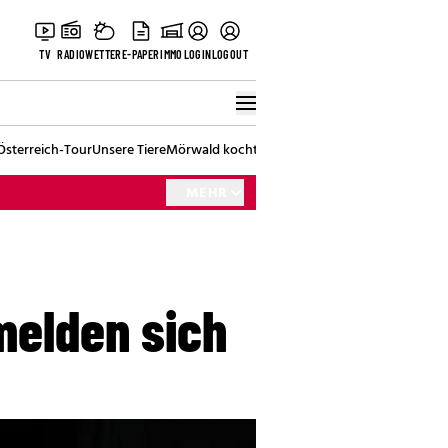
TV
RADIO
WETTER
E-PAPER
IMMO
LOGIN
LOGOUT
Österreich-Tour
Unsere Tiere
Mörwald kocht
Stark in den Tag
Best of Vienna
MEHR
melden sich