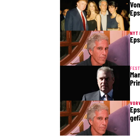
Von
Eps
NYT 
Eps
FES
Man
Pri
VOR
Eps
gef