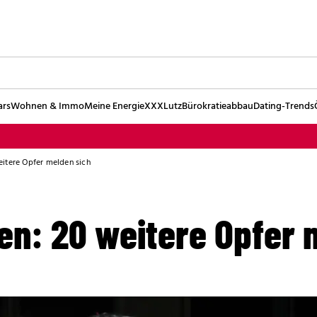
ars
Wohnen & Immo
Meine Energie
XXXLutz
Bürokratieabbau
Dating-Trends
eitere Opfer melden sich
en: 20 weitere Opfer 