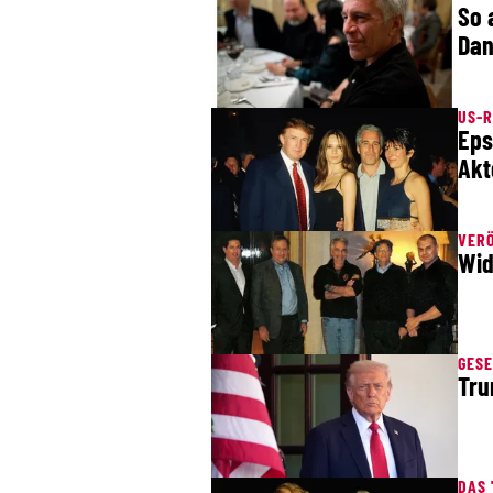
So 
Dan
US-R
Eps
Akt
VER
Wid
GESE
Tru
DAS 