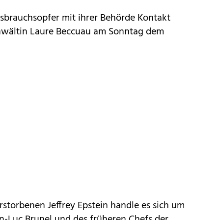
sbrauchsopfer mit ihrer Behörde Kontakt
nwältin Laure Beccuau am Sonntag dem
storbenen Jeffrey Epstein handle es sich um
-Luc Brunel und des früheren Chefs der