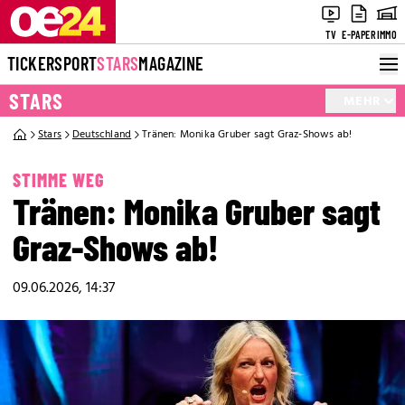
TV
E-PAPER
IMMO
TICKER
SPORT
STARS
MAGAZINE
STARS
MEHR
Stars
Deutschland
Tränen: Monika Gruber sagt Graz-Shows ab!
STIMME WEG
Tränen: Monika Gruber sagt
Graz-Shows ab!
09.06.2026, 14:37