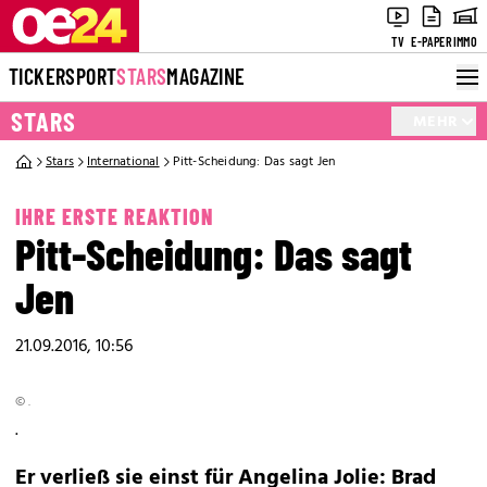
TV
E-PAPER
IMMO
TICKER
SPORT
STARS
MAGAZINE
STARS
MEHR
Stars
International
Pitt-Scheidung: Das sagt Jen
IHRE ERSTE REAKTION
Pitt-Scheidung: Das sagt
Jen
21.09.2016, 10:56
© .
.
Er verließ sie einst für Angelina Jolie: Brad