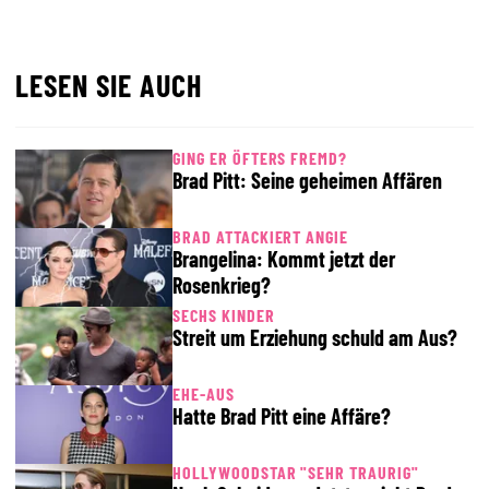
LESEN SIE AUCH
GING ER ÖFTERS FREMD?
Brad Pitt: Seine geheimen Affären
BRAD ATTACKIERT ANGIE
Brangelina: Kommt jetzt der
Rosenkrieg?
SECHS KINDER
Streit um Erziehung schuld am Aus?
EHE-AUS
Hatte Brad Pitt eine Affäre?
HOLLYWOODSTAR "SEHR TRAURIG"