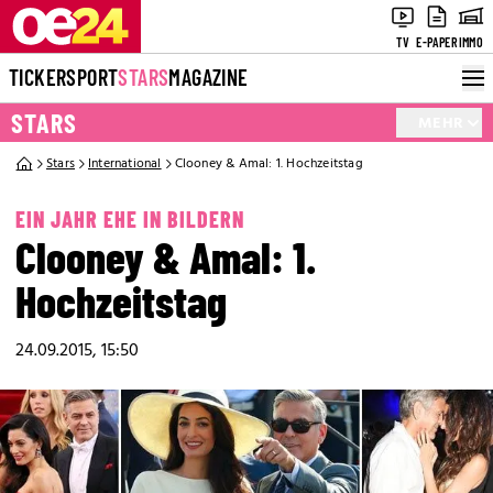
TV
E-PAPER
IMMO
TICKER
SPORT
STARS
MAGAZINE
STARS
MEHR
Stars
International
Clooney & Amal: 1. Hochzeitstag
EIN JAHR EHE IN BILDERN
Clooney & Amal: 1.
Hochzeitstag
24.09.2015, 15:50