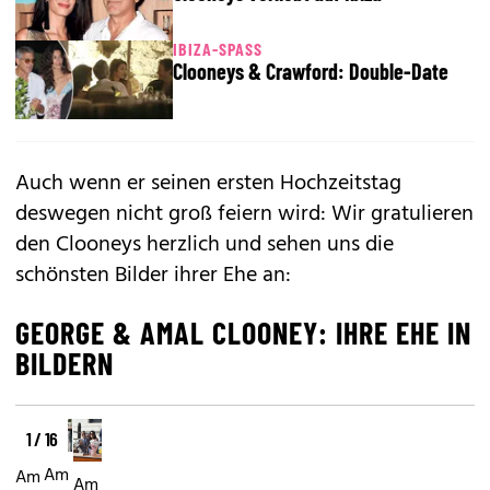
IBIZA-SPASS
Clooneys & Crawford: Double-Date
Auch wenn er seinen ersten Hochzeitstag
deswegen nicht groß feiern wird: Wir gratulieren
den Clooneys herzlich und sehen uns die
schönsten Bilder ihrer Ehe an:
GEORGE & AMAL CLOONEY: IHRE EHE IN
BILDERN
1 / 16
Am
Am
Am