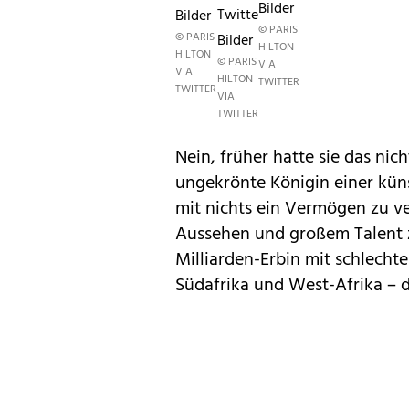
Bilder
Twitter-
Bilder
© PARIS
© PARIS
Bilder
HILTON
HILTON
© PARIS
VIA
VIA
HILTON
TWITTER
TWITTER
VIA
TWITTER
Nein, früher hatte sie das nich
ungekrönte Königin einer küns
mit nichts ein Vermögen zu 
Aussehen und großem Talent 
Milliarden-Erbin mit schlechte
Südafrika und West-Afrika – da