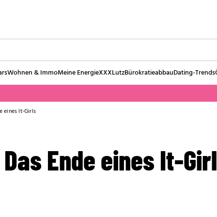
ars
Wohnen & Immo
Meine Energie
XXXLutz
Bürokratieabbau
Dating-Trends
 eines It-Girls
 Das Ende eines It-Gir