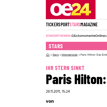
TICKER
SPORT
STARS
MAGAZINE
SONDERTHEMEN:
Glücksmomente
Onlinec
STARS
Stars
International
Paris Hilton: Das Ende
IHR STERN SINKT
Paris Hilton:
29.11.2011, 15:24
von