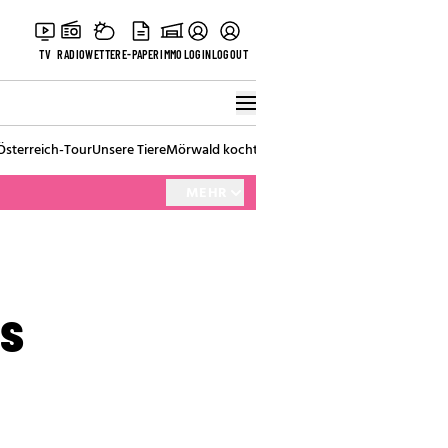
TV
RADIO
WETTER
E-PAPER
IMMO
LOGIN
LOGOUT
Österreich-Tour
Unsere Tiere
Mörwald kocht
Stark in den Tag
Best of Vienna
MEHR
ls