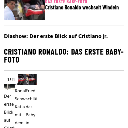
DAS ERSTE BABY-FOTO
Cristiano Ronaldo wechselt Windeln
Diashow: Der erste Blick auf Cristiano jr.
CRISTIANO RONALDO: DAS ERSTE BABY-
FOTO
1 / 11
Ronaldos
Friedlich
Der
Schwester
schläft
erste
Katia
das
Blick
mit
Baby
auf
dem
in