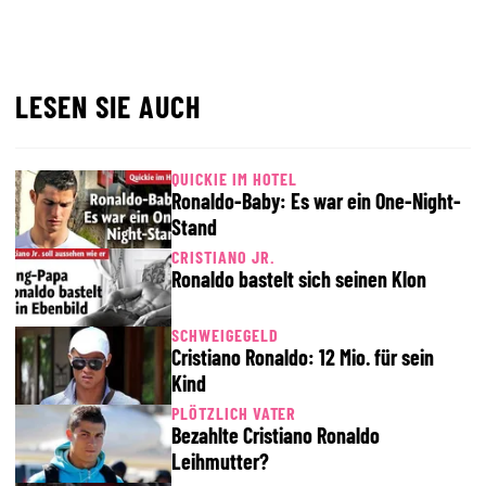
LESEN SIE AUCH
QUICKIE IM HOTEL
Ronaldo-Baby: Es war ein One-Night-
Stand
CRISTIANO JR.
Ronaldo bastelt sich seinen Klon
SCHWEIGEGELD
Cristiano Ronaldo: 12 Mio. für sein
Kind
PLÖTZLICH VATER
Bezahlte Cristiano Ronaldo
Leihmutter?