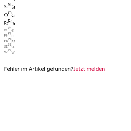
Star
Star
Star
Cristiano
Cristiano
Cristiano
Ronaldo
Ronaldo
Ronaldo
©
©
©
PHOTO
PHOTO
PHOTO
PRESS
PRESS
PRESS
SERVICE,
SERVICE,
SERVICE,
WWW.PHOTOPRESS.AT
WWW.PHOTOPRESS.AT
WWW.PHOTOPRESS.AT
Fehler im Artikel gefunden?
Jetzt melden