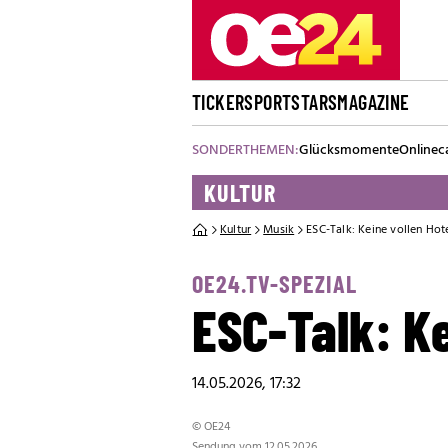
TICKER
SPORT
STARS
MAGAZINE
SONDERTHEMEN:
Glücksmomente
Onlinec
KULTUR
Kultur
Musik
ESC-Talk: Keine vollen Hotel
OE24.TV-SPEZIAL
ESC-Talk: Ke
14.05.2026, 17:32
© OE24
Sendung vom 12.05.2026