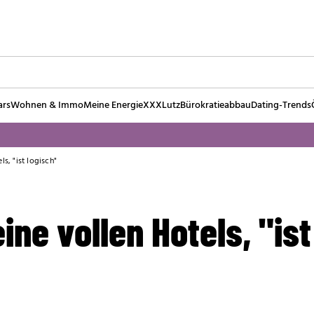
ars
Wohnen & Immo
Meine Energie
XXXLutz
Bürokratieabbau
Dating-Trends
s, "ist logisch"
ine vollen Hotels, "ist