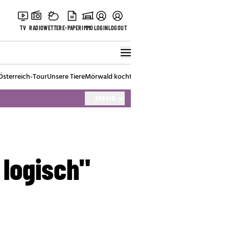
TV
RADIO
WETTER
E-PAPER
IMMO
LOGIN
LOGOUT
Österreich-Tour
Unsere Tiere
Mörwald kocht
Stark in den Tag
Best of Vienna
MEHR
 logisch"