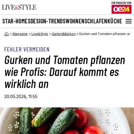
STAR-HOMES
DESIGN-TRENDS
WOHNEN
SCHLAFEN
KÜCHE
BAD
G
Magazine
Live&Style
Garten&Balkon
Gurken und Tomaten pflanzen wie 
FEHLER VERMEIDEN
Gurken und Tomaten pflanzen
wie Profis: Darauf kommt es
wirklich an
20.05.2026, 11:55