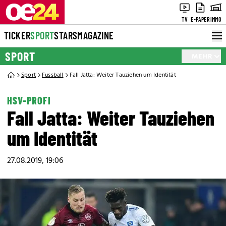
TV
E-PAPER
IMMO
TICKER
SPORT
STARS
MAGAZINE
SPORT
MEHR
Sport
Fussball
Fall Jatta: Weiter Tauziehen um Identität
HSV-PROFI
Fall Jatta: Weiter Tauziehen
um Identität
27.08.2019, 19:06