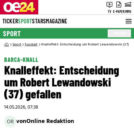
TV
E-PAPER
IMMO
TICKER
SPORT
STARS
MAGAZINE
SPORT
MEHR
Sport
Fussball
Knalleffekt: Entscheidung um Robert Lewandowski (37) ge
BARCA-KNALL
Knalleffekt: Entscheidung
um Robert Lewandowski
(37) gefallen
14.05.2026, 07:38
von
Online Redaktion
OR