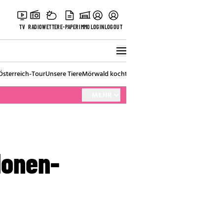
TV
RADIO
WETTER
E-PAPER
IMMO
LOGIN
LOGOUT
Österreich-Tour
Unsere Tiere
Mörwald kocht
Stark in den Tag
Best of Vienna
MEHR
lonen-