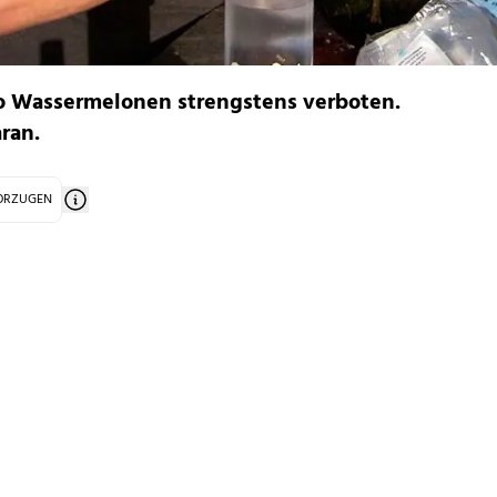
no Wassermelonen strengstens verboten.
aran.
VORZUGEN