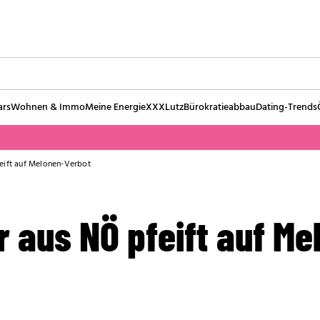
ars
Wohnen & Immo
Meine Energie
XXXLutz
Bürokratieabbau
Dating-Trends
eift auf Melonen-Verbot
 aus NÖ pfeift auf Me