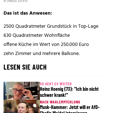
© UNREAL ESTATE
Das ist das Anwesen:
2500 Quadratmeter Grundstück in Top-Lage
630 Quadratmeter Wohnfläche
offene Küche im Wert von 250.000 Euro
zehn Zimmer und mehrere Balkone.
LESEN SIE AUCH
SO GEHT ES WEITER
Heinz Hoenig (73): "Ich bin nicht
schwer krank!"
NACH WAHLEMPFEHLUNG
Musk-Hammer: Jetzt will er AfD-
Chefin Weidel interviewen