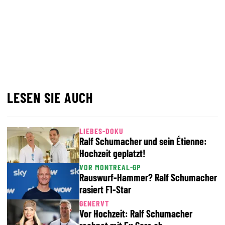
LESEN SIE AUCH
LIEBES-DOKU
Ralf Schumacher und sein Étienne:
Hochzeit geplatzt!
VOR MONTREAL-GP
Rauswurf-Hammer? Ralf Schumacher
rasiert F1-Star
GENERVT
Vor Hochzeit: Ralf Schumacher