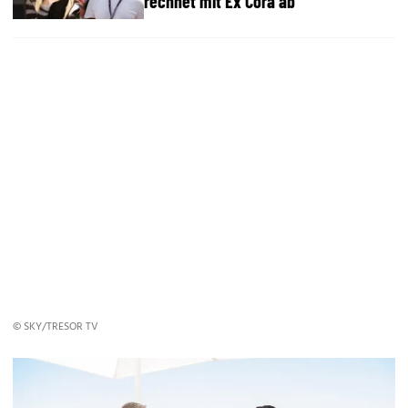
rechnet mit Ex Cora ab
© SKY/TRESOR TV