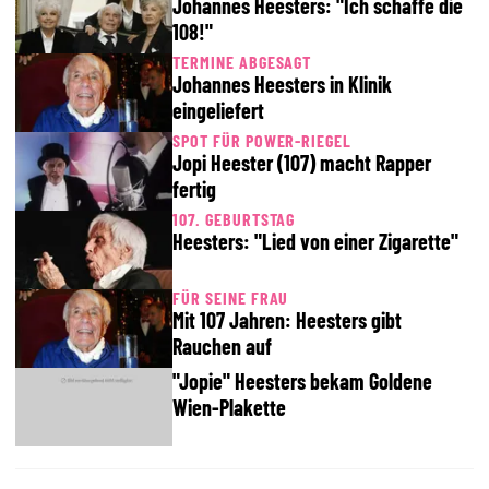
Johannes Heesters: "Ich schaffe die
108!"
TERMINE ABGESAGT
Johannes Heesters in Klinik
eingeliefert
SPOT FÜR POWER-RIEGEL
Jopi Heester (107) macht Rapper
fertig
107. GEBURTSTAG
Heesters: "Lied von einer Zigarette"
FÜR SEINE FRAU
Mit 107 Jahren: Heesters gibt
Rauchen auf
"Jopie" Heesters bekam Goldene
Wien-Plakette