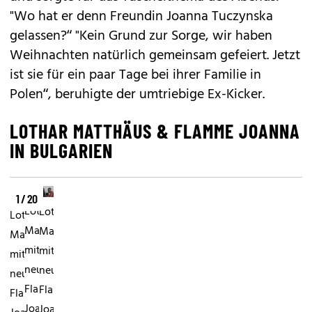
"Wo hat er denn Freundin Joanna Tuczynska
gelassen?“ "Kein Grund zur Sorge, wir haben
Weihnachten natürlich gemeinsam gefeiert. Jetzt
ist sie für ein paar Tage bei ihrer Familie in
Polen“, beruhigte der umtriebige Ex-Kicker.
LOTHAR MATTHÄUS & FLAMME JOANNA
IN BULGARIEN
1 / 20
Lothar
Lothar
Lothar
Matthäus
Matthäus
Matthäus
mit
mit
mit
neuer
neuer
neuer
Flamme
Flamme
Flamme
Joanna
Joanna