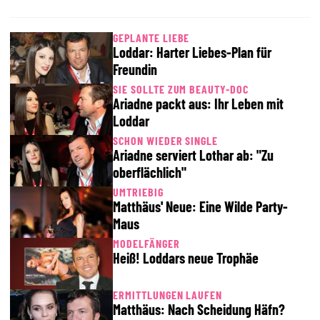
GEPLANTE LIEBE
Loddar: Harter Liebes-Plan für
Freundin
SIE SOLLTE ZUM BEAUTY-DOC
Ariadne packt aus: Ihr Leben mit
Loddar
SCHON WIEDER SINGLE
Ariadne serviert Lothar ab: "Zu
oberflächlich"
UMTRIEBIG
Matthäus' Neue: Eine Wilde Party-
Maus
MODELFÄNGER
Heiß! Loddars neue Trophäe
ERMITTLUNGEN LAUFEN
Matthäus: Nach Scheidung Häfn?