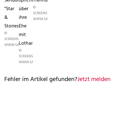
Sendung
spricht
Trennung.
©
"Star
über
SCREENSHOT
&
ihre
WWW.SAT1.DE
Stories".
Ehe
©
mit
SCREENSHOT
Lothar.
WWW.SAT1.DE
©
SCREENSHOT
WWW.SAT1.DE
Fehler im Artikel gefunden?
Jetzt melden