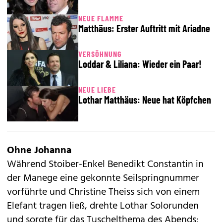
NEUE FLAMME
Matthäus: Erster Auftritt mit Ariadne
VERSÖHNUNG
Loddar & Liliana: Wieder ein Paar!
NEUE LIEBE
Lothar Matthäus: Neue hat Köpfchen
Ohne Johanna
Während Stoiber-Enkel Benedikt Constantin in
der Manege eine gekonnte Seilspringnummer
vorführte und Christine Theiss sich von einem
Elefant tragen ließ, drehte
Lothar
Solorunden
und sorgte für das Tuschelthema des Abends: