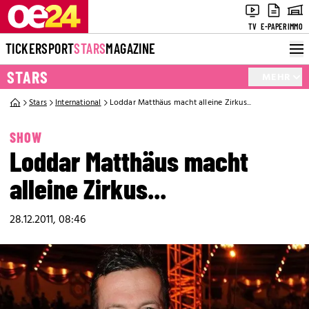
TV
E-PAPER
IMMO
TICKER
SPORT
STARS
MAGAZINE
STARS
MEHR
Stars
International
Loddar Matthäus macht alleine Zirkus...
SHOW
Loddar Matthäus macht
alleine Zirkus...
28.12.2011, 08:46