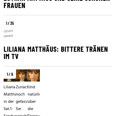
FRAUEN
1 / 35
©
©
©
GETTY
GETTY
GETTY
IMAGES
IMAGES
IMAGES
LILIANA MATTHÄUS: BITTERE TRÄNEN
IM TV
1 / 9
Liliana
Zunächst
Und
Matthäus
noch
natürlich
in der
gefasst:
über
Sat.1-
Sie
die