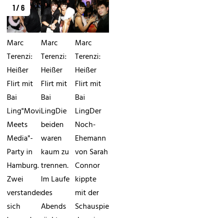
1 / 6
Marc
Marc
Marc
Terenzi:
Terenzi:
Terenzi:
Heißer
Heißer
Heißer
Flirt mit
Flirt mit
Flirt mit
Bai
Bai
Bai
Ling"Movie
LingDie
LingDer
Meets
beiden
Noch-
Media"-
waren
Ehemann
Party in
kaum zu
von Sarah
Hamburg.
trennen.
Connor
Zwei
Im Laufe
kippte
verstanden
des
mit der
sich
Abends
Schauspielerin