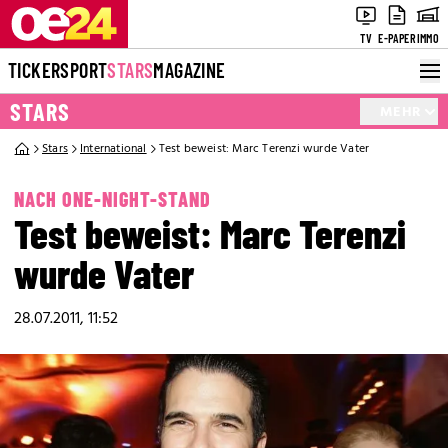
TV
E-PAPER
IMMO
TICKER
SPORT
STARS
MAGAZINE
STARS
MEHR
Stars
International
Test beweist: Marc Terenzi wurde Vater
NACH ONE-NIGHT-STAND
Test beweist: Marc Terenzi
wurde Vater
28.07.2011, 11:52