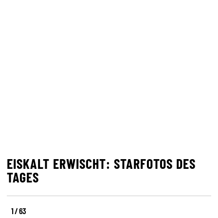
EISKALT ERWISCHT: STARFOTOS DES
TAGES
1 / 63
27.
21.
16.