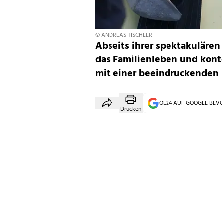
© ANDREAS TISCHLER
Abseits ihrer spektakulären
das Familienleben und kon
mit einer beeindruckenden 
OE24 AUF GOOGLE BE
Drucken