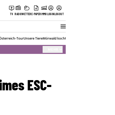
TV
RADIO
WETTER
E-PAPER
IMMO
LOGIN
LOGOUT
Österreich-Tour
Unsere Tiere
Mörwald kocht
Stark in den Tag
Best of Vienna
MEHR
eimes ESC-