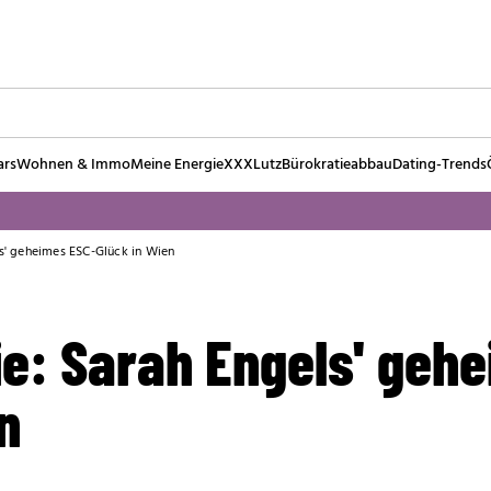
ars
Wohnen & Immo
Meine Energie
XXXLutz
Bürokratieabbau
Dating-Trends
ls' geheimes ESC-Glück in Wien
ie: Sarah Engels' geh
n