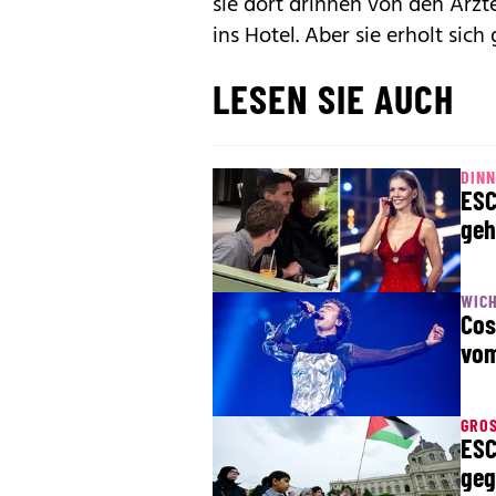
sie dort drinnen von den Ärzt
ins Hotel. Aber sie erholt sich 
LESEN SIE AUCH
DINN
ESC
geh
WICH
Cos
vom
GRO
ESC
geg