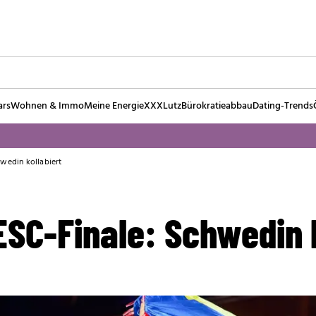
ars
Wohnen & Immo
Meine Energie
XXXLutz
Bürokratieabbau
Dating-Trends
hwedin kollabiert
SC-Finale: Schwedin k