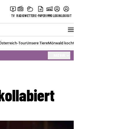
TV
RADIO
WETTER
E-PAPER
IMMO
LOGIN
LOGOUT
Österreich-Tour
Unsere Tiere
Mörwald kocht
Stark in den Tag
Best of Vienna
MEHR
ollabiert