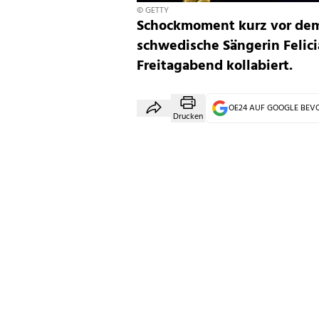
© GETTY
Schockmoment kurz vor dem 
schwedische Sängerin Felici
Freitagabend kollabiert.
OE24 AUF GOOGLE BE
Drucken