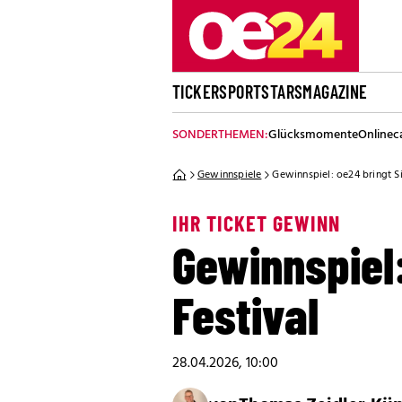
TICKER
SPORT
STARS
MAGAZINE
SONDERTHEMEN:
Glücksmomente
Onlinec
Gewinnspiele
Gewinnspiel: oe24 bringt S
IHR TICKET GEWINN
Gewinnspiel
Festival
28.04.2026, 10:00