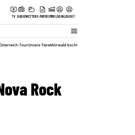
TV
RADIO
WETTER
E-PAPER
IMMO
LOGIN
LOGOUT
Österreich-Tour
Unsere Tiere
Mörwald kocht
Stark in den Tag
Best of Vienna
 Nova Rock