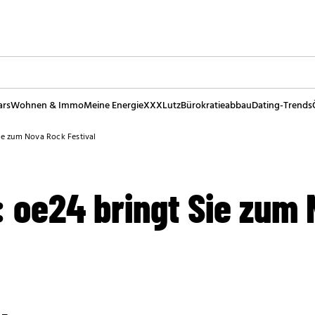
ars
Wohnen & Immo
Meine Energie
XXXLutz
Bürokratieabbau
Dating-Trends
ie zum Nova Rock Festival
: oe24 bringt Sie zum