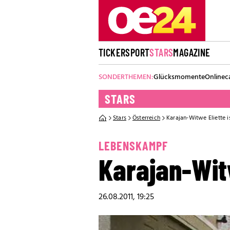
TICKER
SPORT
STARS
MAGAZINE
SONDERTHEMEN:
Glücksmomente
Onlinec
STARS
Stars
Österreich
Karajan-Witwe Eliette i
LEBENSKAMPF
Karajan-Witw
26.08.2011, 19:25