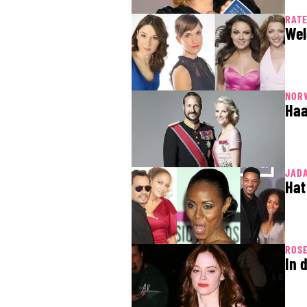
RATE
Wel
NOR
Haa
JADA
Hat
ROS
In 