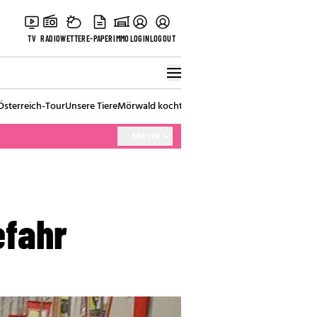
TV
RADIO
WETTER
E-PAPER
IMMO
LOGIN
LOGOUT
Österreich-Tour
Unsere Tiere
Mörwald kocht
Stark in den Tag
Best of Vienna
MEHR
efahr