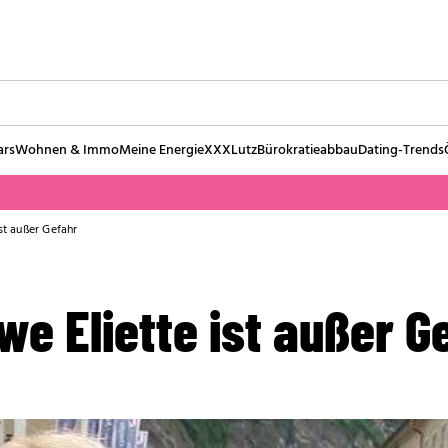
ars
Wohnen & Immo
Meine Energie
XXXLutz
Bürokratieabbau
Dating-Trends
st außer Gefahr
e Eliette ist außer G