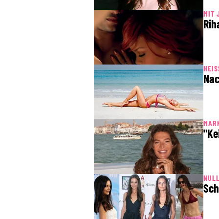
MIT 
Rih
HEIS
Nac
MAR
"Ke
NUL
Sch