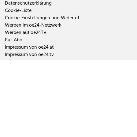
Datenschutzerklärung
Cookie-Liste
Cookie-Einstellungen und Widerruf
Werben im oe24-Netzwerk
Werben auf oe24TV
Pur-Abo
Impressum von oe24.at
Impressum von oe24.tv
Tageszeitung oe24 und ÖSTERREICH
Auftragsbedingungen Geschäftspartner
Tarife & Mediendaten
Aktuelle Abo-Angebote und Fragen zum Abonnement
Impressen der Tageszeitungen und Magazine
TTPA